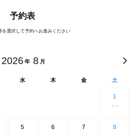
予約表
時を選択して予約へ
お進みください
2026
8
年
月
水
木
金
土
1
5
6
7
8