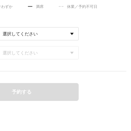
りわずか
満席
休業／予約不可日
予約する