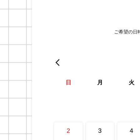
ご希望の日
日
月
火
2
3
4